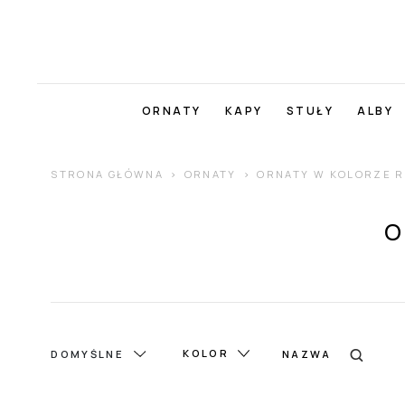
ORNATY
KAPY
STUŁY
ALBY
STRONA GŁÓWNA
ORNATY
ORNATY W KOLORZE 
O
KOLOR
DOMYŚLNE