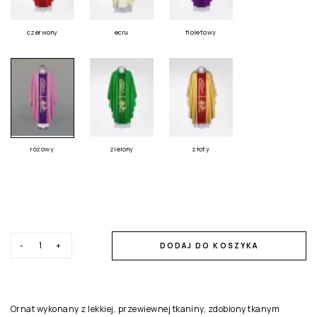
czerwony
ecru
fioletowy
różowy
zielony
złoty
-
+
DODAJ DO KOSZYKA
Ornat wykonany z lekkiej, przewiewnej tkaniny, zdobiony tkanym