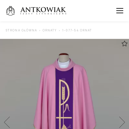
 SUBMENU (ORNATY )
STRONA GŁÓWNA
ORNATY
1-077-54 ORNAT
 SUBMENU (KAPY )
 SUBMENU (STUŁY )
 SUBMENU (SUTANNY I DODATKI )