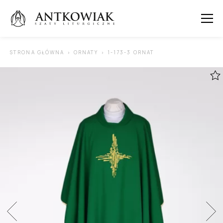
 SUBMENU (ORNATY )
STRONA GŁÓWNA
ORNATY
1-173-3 ORNAT
 SUBMENU (KAPY )
 SUBMENU (STUŁY )
 SUBMENU (SUTANNY I DODATKI )