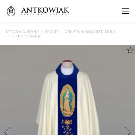
 SUBMENU (ORNATY )
STRONA GŁÓWNA
ORNATY
ORNATY W KOLORZE ECRU
1-410-18 ORNAT
 SUBMENU (KAPY )
 SUBMENU (STUŁY )
 SUBMENU (SUTANNY I DODATKI )