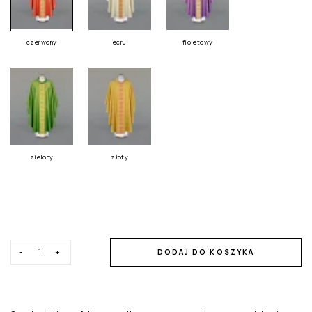
czerwony
ecru
fioletowy
zielony
złoty
-
+
DODAJ DO KOSZYKA