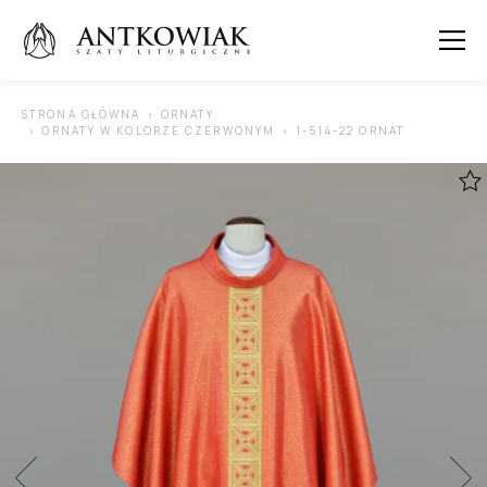
 SUBMENU (ORNATY )
STRONA GŁÓWNA
ORNATY
ORNATY W KOLORZE CZERWONYM
1-514-22 ORNAT
 SUBMENU (KAPY )
 SUBMENU (STUŁY )
 SUBMENU (SUTANNY I DODATKI )