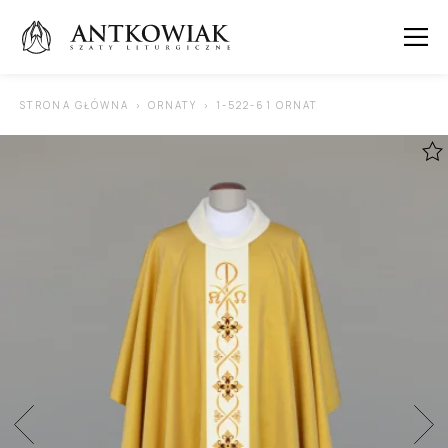
 SUBMENU (ORNATY )
STRONA GŁÓWNA
ORNATY
1-522-61 ORNAT
 SUBMENU (KAPY )
 SUBMENU (STUŁY )
 SUBMENU (SUTANNY I DODATKI )