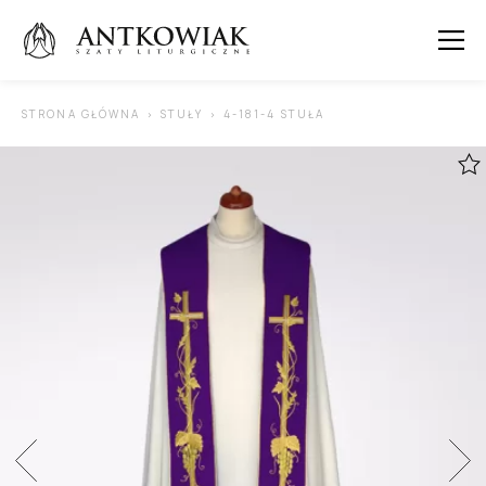
 SUBMENU (ORNATY )
STRONA GŁÓWNA
STUŁY
4-181-4 STUŁA
 SUBMENU (KAPY )
 SUBMENU (STUŁY )
 SUBMENU (SUTANNY I DODATKI )