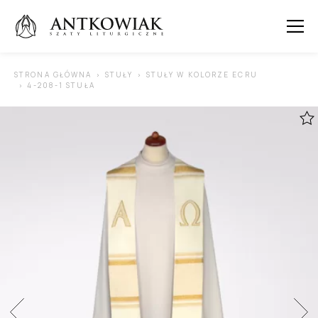
 SUBMENU (ORNATY )
STRONA GŁÓWNA
STUŁY
STUŁY W KOLORZE ECRU
4-208-1 STUŁA
 SUBMENU (KAPY )
 SUBMENU (STUŁY )
 SUBMENU (SUTANNY I DODATKI )