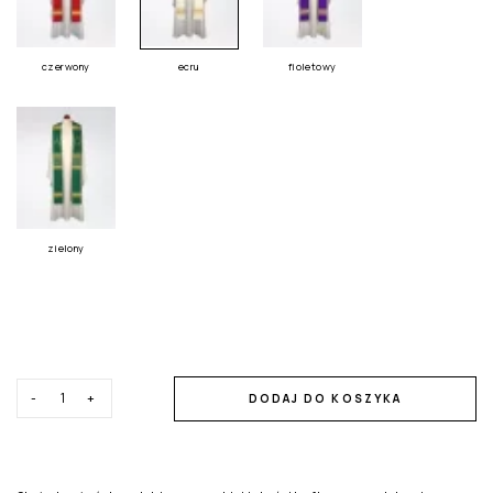
czerwony
ecru
fioletowy
zielony
-
+
DODAJ DO KOSZYKA