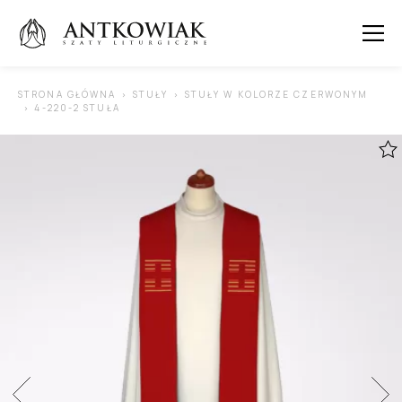
 SUBMENU (ORNATY )
STRONA GŁÓWNA
STUŁY
STUŁY W KOLORZE CZERWONYM
4-220-2 STUŁA
 SUBMENU (KAPY )
 SUBMENU (STUŁY )
 SUBMENU (SUTANNY I DODATKI )