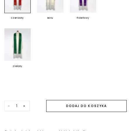
czerwony
ecru
fioletowy
zielony
-
+
DODAJ DO KOSZYKA