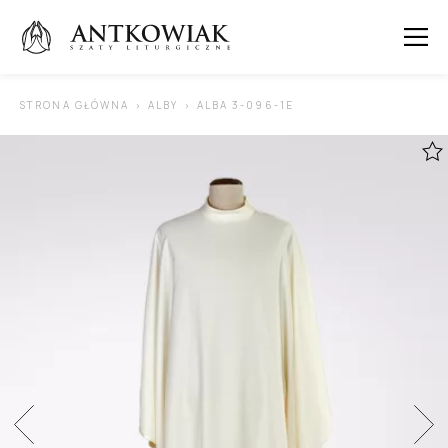
 SUBMENU (ORNATY )
STRONA GŁÓWNA
ALBY
ALBA 3-096-1E
 SUBMENU (KAPY )
 SUBMENU (STUŁY )
 SUBMENU (SUTANNY I DODATKI )