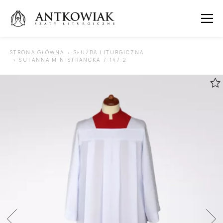
 SUBMENU (ORNATY )
STRONA GŁÓWNA
SŁUŻBA LITURGICZNA
SUTANNA MINISTRANCKA 7-147-2
 SUBMENU (KAPY )
 SUBMENU (STUŁY )
 SUBMENU (SUTANNY I DODATKI )